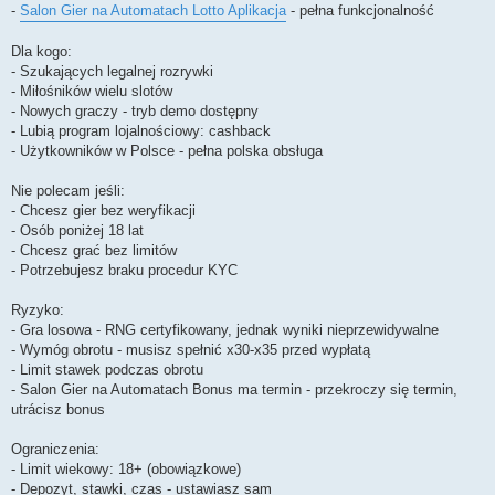
-
Salon Gier na Automatach Lotto Aplikacja
- pełna funkcjonalność
Dla kogo:
- Szukających legalnej rozrywki
- Miłośników wielu slotów
- Nowych graczy - tryb demo dostępny
- Lubią program lojalnościowy: cashback
- Użytkowników w Polsce - pełna polska obsługa
Nie polecam jeśli:
- Chcesz gier bez weryfikacji
- Osób poniżej 18 lat
- Chcesz grać bez limitów
- Potrzebujesz braku procedur KYC
Ryzyko:
- Gra losowa - RNG certyfikowany, jednak wyniki nieprzewidywalne
- Wymóg obrotu - musisz spełnić x30-x35 przed wypłatą
- Limit stawek podczas obrotu
- Salon Gier na Automatach Bonus ma termin - przekroczy się termin,
utrácisz bonus
Ograniczenia:
- Limit wiekowy: 18+ (obowiązkowe)
- Depozyt, stawki, czas - ustawiasz sam