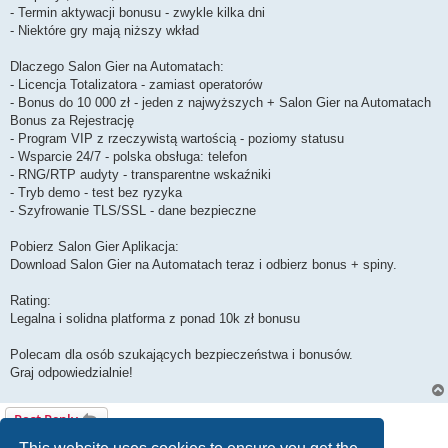
- Termin aktywacji bonusu - zwykle kilka dni
- Niektóre gry mają niższy wkład
Dlaczego Salon Gier na Automatach:
- Licencja Totalizatora - zamiast operatorów
- Bonus do 10 000 zł - jeden z najwyższych + Salon Gier na Automatach
Bonus za Rejestrację
- Program VIP z rzeczywistą wartością - poziomy statusu
- Wsparcie 24/7 - polska obsługa: telefon
- RNG/RTP audyty - transparentne wskaźniki
- Tryb demo - test bez ryzyka
- Szyfrowanie TLS/SSL - dane bezpieczne
Pobierz Salon Gier Aplikacja:
Download Salon Gier na Automatach teraz i odbierz bonus + spiny.
Rating:
Legalna i solidna platforma z ponad 10k zł bonusu
Polecam dla osób szukających bezpieczeństwa i bonusów.
Graj odpowiedzialnie!
Post Reply
1 post • Page
1
of
1