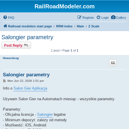
RailRoadModeler.com
FAQ
Register
Login
Gallery
Railroad modelers start page
RRM index
Main
Z Scale
Salongier parametry
Post Reply
1 post • Page
1
of
1
Howardsog
Salongier parametry
P
Mon Jun 22, 2026 1:51 pm
o
s
Info o
Salon Gier Aplikacja
t
Używam Salon Gier na Automatach miesiąc - wszystkie parametry.
Parametry:
- Oficjalna licencja -
Salongier
legalne
- Minimum depozyt: zależy od metody
- Możliwość: iOS, Android